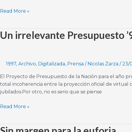
Read More »
Un irrelevante Presupuesto ’
Un
irrelevante
Presupuesto
’98
1997
,
Archivo
,
Digitalizada
,
Prensa
/
Nicolas Zarza
/
23/
El Proyecto de Presupuesto de la Nación para el año p
total incoherencia entre la proyección oficial de virtua
jubilados.Por otro, no es serio que se piense
Read More »
Sin margen para la euforia
Sin