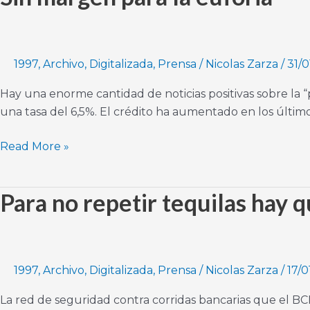
margen
para
la
euforia
1997
,
Archivo
,
Digitalizada
,
Prensa
/
Nicolas Zarza
/
31/0
Hay una enorme cantidad de noticias positivas sobre la
una tasa del 6,5%. El crédito ha aumentado en los últim
Read More »
Para no repetir tequilas hay q
Para
no
repetir
tequilas
hay
1997
,
Archivo
,
Digitalizada
,
Prensa
/
Nicolas Zarza
/
17/0
que
La red de seguridad contra corridas bancarias que el BC
bajar