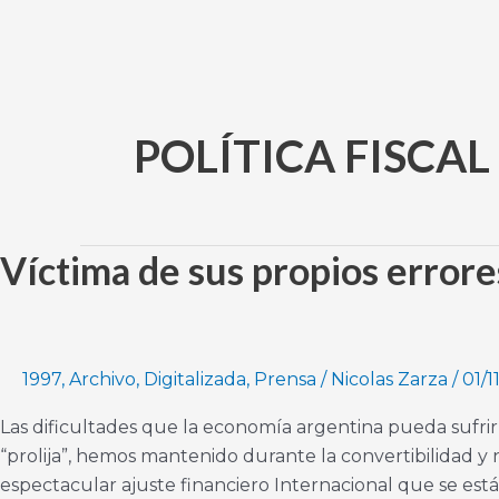
Ir
al
contenido
POLÍTICA FISCAL
Víctima de sus propios errore
Víctima
de
sus
propios
errores
1997
,
Archivo
,
Digitalizada
,
Prensa
/
Nicolas Zarza
/
01/1
Las dificultades que la economía argentina pueda sufrir
“prolija”, hemos mantenido durante la convertibilidad y
espectacular ajuste financiero Internacional que se está