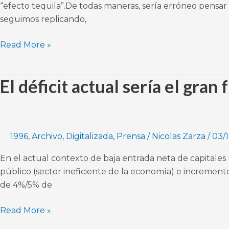
“efecto tequila”.De todas maneras, sería erróneo pensa
el
seguimos replicando,
gasto
Read More »
El déficit actual sería el gra
El
déficit
actual
sería
el
1996
,
Archivo
,
Digitalizada
,
Prensa
/
Nicolas Zarza
/
03/1
gran
En el actual contexto de baja entrada neta de capitales
freno
público (sector ineficiente de la economía) e incremento
para
de 4%/5% de
poder
crecer
Read More »
más