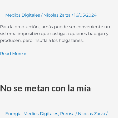
impuestos
Medios Digitales
/
Nicolas Zarza
/
16/05/2024
Para la producción, jamás puede ser conveniente un
sistema impositivo que castiga a quienes trabajan y
producen, pero insufla a los holgazanes.
Read More »
No
se
No se metan con la mía
metan
con
la
mía
Energía
,
Medios Digitales
,
Prensa
/
Nicolas Zarza
/