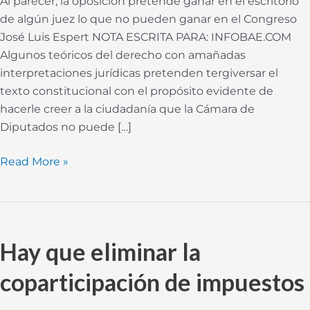
Al parecer, la oposición pretende ganar en el escritorio
de algún juez lo que no pueden ganar en el Congreso
José Luis Espert NOTA ESCRITA PARA: INFOBAE.COM
Algunos teóricos del derecho con amañadas
interpretaciones jurídicas pretenden tergiversar el
texto constitucional con el propósito evidente de
hacerle creer a la ciudadanía que la Cámara de
Diputados no puede […]
Read More »
Hay
que
Hay que eliminar la
eliminar
la
coparticipación de impuestos
coparticipación
de