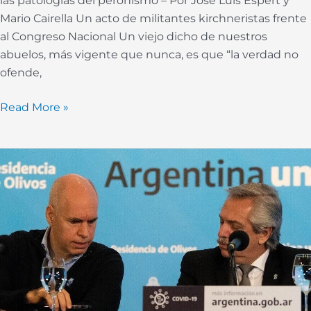
las patologías del peronismo – Por José Luís Espert y
Mario Cairella Un acto de militantes kirchneristas frente
al Congreso Nacional Un viejo dicho de nuestros
abuelos, más vigente que nunca, es que “la verdad no
ofende,
Read More »
Hay
que
repensar
la
coparticipación