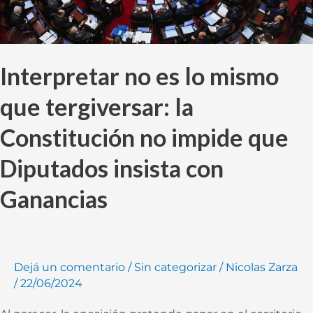
la
Constitución
no
Interpretar no es lo mismo
impide
que
que tergiversar: la
Diputados
insista
Constitución no impide que
con
Diputados insista con
Ganancias
Ganancias
Dejá un comentario
/
Sin categorizar
/
Nicolas Zarza
/
22/06/2024