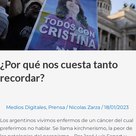
recordar?
¿Por qué nos cuesta tanto
recordar?
Medios Digitales
,
Prensa
/
Nicolas Zarza
/
18/01/2023
Los argentinos vivimos enfermos de un cáncer del cual
preferimos no hablar. Se llama kirchnerismo, la peor de