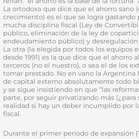
refrán: “el ahorro es la base de la fortuna”
La ortodoxa que dice que el ahorro sano (
crecimiento) es el que se logra gastando 
mucha disciplina fiscal (Ley de Converti
público, eliminación de la ley de copartic
endeudamiento público) y desregulación 
La otra (la elegida por todos los equipo
desde 1991) es la que dice que el ahorro al
terceros (no el nuestro), o sea el de los ex
tomar prestado. No en vano la Argentina h
de capital externo absolutamente todo bi
y se sigue insistiendo en que “las reform
parte, por seguir privatizando más (¿par
realidad si hay un deber incumplido por l
fiscal.
Durante el primer período de expansión (1