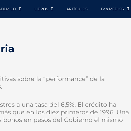
ADÉMICO
LIBROS
ARTÍCULOS
TV & MEDIOS
ria
tivas sobre la “performance” de la
.
res a una tasa del 6,5%. El crédito ha
ás que en los diez primeros de 1996. Una
os bonos en pesos del Gobierno el mismo