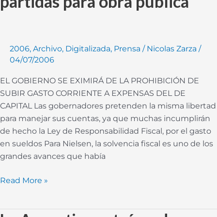
partidas para obra pública
por
el
desvío
de
2006
,
Archivo
,
Digitalizada
,
Prensa
/
Nicolas Zarza
/
partidas
04/07/2006
para
obra
EL GOBIERNO SE EXIMIRÁ DE LA PROHIBICIÓN DE
pública
SUBIR GASTO CORRIENTE A EXPENSAS DEL DE
CAPITAL Las gobernadores pretenden la misma libertad
para manejar sus cuentas, ya que muchas incumplirán
de hecho la Ley de Responsabilidad Fiscal, por el gasto
en sueldos Para Nielsen, la solvencia fiscal es uno de los
grandes avances que había
Read More »
La