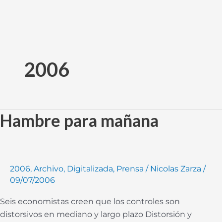
Ir
al
2006
contenido
Hambre para mañana
Hambre
para
mañana
2006
,
Archivo
,
Digitalizada
,
Prensa
/
Nicolas Zarza
/
09/07/2006
Seis economistas creen que los controles son
distorsivos en mediano y largo plazo Distorsión y