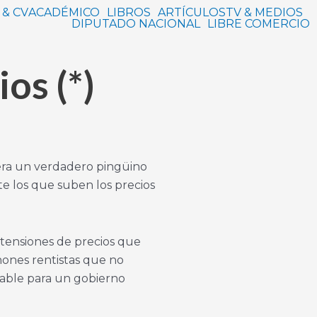
 & CV
ACADÉMICO
LIBROS
ARTÍCULOS
TV & MEDIOS
DIPUTADO NACIONAL
LIBRE COMERCIO
os (*)
uera un verdadero pingüino
te los que suben los precios
s tensiones de precios que
chones rentistas que no
ptable para un gobierno