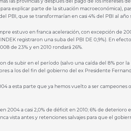
 más las provincias y después del pago de los intereses d
 para explicar parte de la situación macroeconómica), pa
el PBI, que se transformarían en casi 4% del PBI al año 
iempre estuvo en franca aceleración, con excepción de 2
l INDEK registraron una suba del PBI DE 0,9%). En efecto
2008 de 23% y en 2010 rondará 26%.
n de subir en el período (salvo una caída del 8% por la 
es a los del fin del gobierno del ex Presidente Fernand
04 a esta parte que ya hemos vuelto a ser campeones
it en 2004 a casi 2,0% de déficit en 2010; 6% de deterior
nca vista antes y retenciones salvajes para que el gobier
.