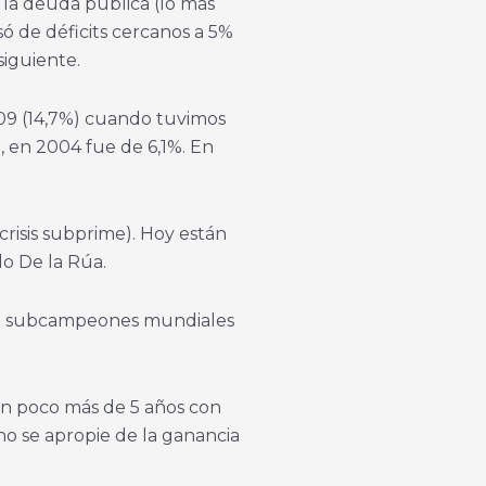
e la deuda pública (lo más
só de déficits cercanos a 5%
siguiente.
009 (14,7%) cuando tuvimos
, en 2004 fue de 6,1%. En
crisis subprime). Hoy están
o De la Rúa.
 o subcampeones mundiales
o en poco más de 5 años con
no se apropie de la ganancia