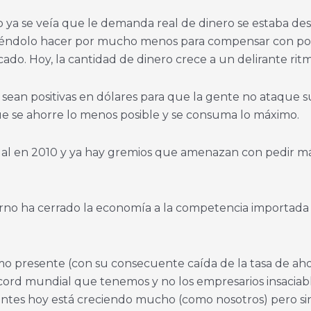
 ya se veía que le demanda real de dinero se estaba de
éndolo hacer por mucho menos para compensar con polí
ado. Hoy, la cantidad de dinero crece a un delirante ri
e sean positivas en dólares para que la gente no ataque 
que se ahorre lo menos posible y se consuma lo máximo.
nual en 2010 y ya hay gremios que amenazan con pedir m
no ha cerrado la economía a la competencia importada 
o presente (con su consecuente caída de la tasa de aho
cord mundial que tenemos y no los empresarios insaciable
gentes hoy está creciendo mucho (como nosotros) pero s