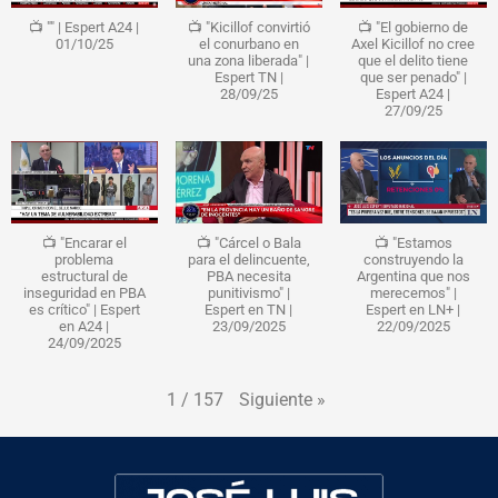
📺 "" | Espert A24 |
📺 "Kicillof convirtió
📺 "El gobierno de
01/10/25
el conurbano en
Axel Kicillof no cree
una zona liberada" |
que el delito tiene
Espert TN |
que ser penado" |
28/09/25
Espert A24 |
27/09/25
📺 "Encarar el
📺 "Cárcel o Bala
📺 "Estamos
problema
para el delincuente,
construyendo la
estructural de
PBA necesita
Argentina que nos
inseguridad en PBA
punitivismo" |
merecemos" |
es crítico" | Espert
Espert en TN |
Espert en LN+ |
en A24 |
23/09/2025
22/09/2025
24/09/2025
Siguiente
»
1
/
157