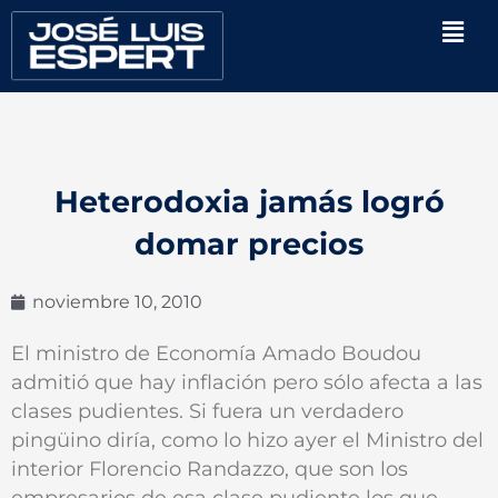
Ir
Men
al
contenido
Heterodoxia jamás logró
domar precios
noviembre 10, 2010
El ministro de Economía Amado Boudou
admitió que hay inflación pero sólo afecta a las
clases pudientes. Si fuera un verdadero
pingüino diría, como lo hizo ayer el Ministro del
interior Florencio Randazzo, que son los
empresarios de esa clase pudiente los que