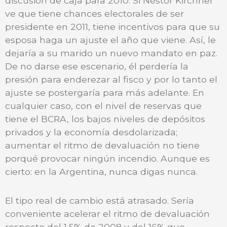
discusión de caja para 2010. Si Néstor Kirchner
ve que tiene chances electorales de ser
presidente en 2011, tiene incentivos para que su
esposa haga un ajuste el año que viene. Así, le
dejaría a su marido un nuevo mandato en paz.
De no darse ese escenario, él perdería la
presión para enderezar al fisco y por lo tanto el
ajuste se postergaría para más adelante. En
cualquier caso, con el nivel de reservas que
tiene el BCRA, los bajos niveles de depósitos
privados y la economía desdolarizada;
aumentar el ritmo de devaluación no tiene
porqué provocar ningún incendio. Aunque es
cierto: en la Argentina, nunca digas nunca.
El tipo real de cambio está atrasado. Sería
conveniente acelerar el ritmo de devaluación
respecto del 1,5% de 2008 y del 16% que