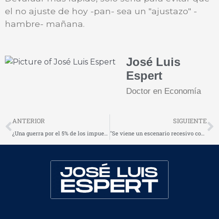
el no ajuste de hoy -pan- sea un "ajustazo" -
hambre- mañana.
José Luis
Espert
Doctor en Economía
Prev
N
ANTERIOR
SIGUIENTE
¿Una guerra por el 5% de los impuestos?
"Se viene un escenario recesivo con una inflación del 15% anual"