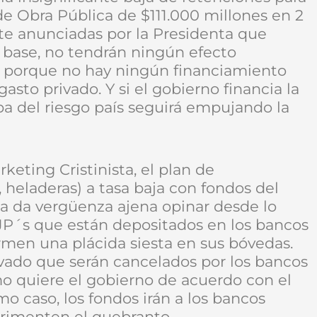
n de Obra Pública de $111.000 millones en 2
e anunciadas por la Presidenta que
e base, no tendrán ningún efecto
a porque no hay ningún financiamiento
asto privado. Y si el gobierno financia la
uba del riesgo país seguirá empujando la
keting Cristinista, el plan de
 heladeras) a tasa baja con fondos del
a da vergüenza ajena opinar desde lo
FJP´s que están depositados en los bancos
rmen una plácida siesta en sus bóvedas.
vado que serán cancelados por los bancos
o quiere el gobierno de acuerdo con el
mo caso, los fondos irán a los bancos
erimenten el quebranto.