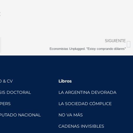
t
N
SIGUIENTE
Economistas Unplugged. "Estoy comprando dólares"
O & CV
Libros
SIS DOCTORAL
LA ARGENTINA DEVORADA
PERS
LA SOCIEDAD CÓMPLICE
PUTADO NACIONAL
NO VA MÁS
CADENAS INVISIBLES