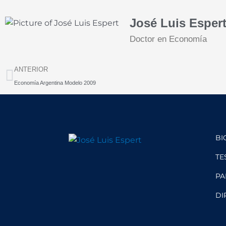
José Luis Esper
Doctor en Economía
Prev
ANTERIOR
Economía Argentina Modelo 2009
BI
TE
PA
DI