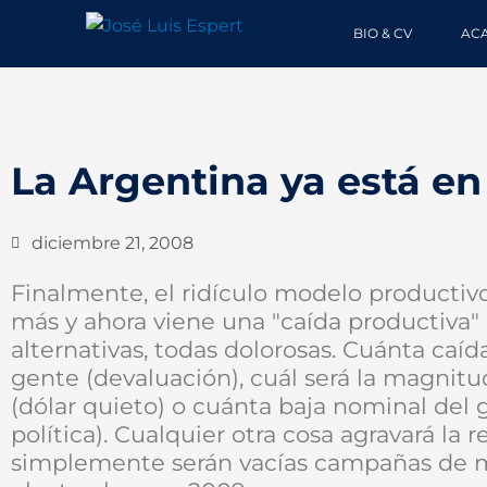
Ir
BIO & CV
AC
al
contenido
La Argentina ya está en
diciembre 21, 2008
Finalmente, el ridículo modelo productiv
más y ahora viene una "caída productiva" 
alternativas, todas dolorosas. Cuánta caída
gente (devaluación), cuál será la magnitu
(dólar quieto) o cuánta baja nominal del
política). Cualquier otra cosa agravará la 
simplemente serán vacías campañas de ma