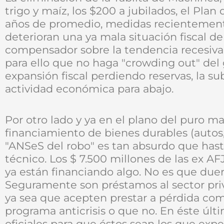
trigo y maíz, los $200 a jubilados, el Pla
años de promedio, medidas recientement
deterioran una ya mala situación fiscal d
compensador sobre la tendencia recesiv
para ello que no haga "crowding out" del g
expansión fiscal perdiendo reservas, la s
actividad económica para abajo.
Por otro lado y ya en el plano del puro mar
financiamiento de bienes durables (autos,
"ANSeS del robo" es tan absurdo que hast
técnico. Los $ 7.500 millones de las ex A
ya están financiando algo. No es que due
Seguramente son préstamos al sector pri
ya sea que acepten prestar a pérdida com
programa anticrisis o que no. En éste últi
oficiales para que éstos sean los que exp