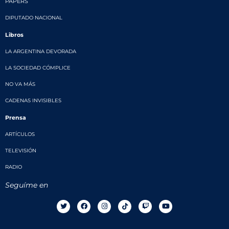
PAPERS
DIPUTADO NACIONAL
Libros
LA ARGENTINA DEVORADA
LA SOCIEDAD CÓMPLICE
NO VA MÁS
CADENAS INVISIBLES
Prensa
ARTÍCULOS
TELEVISIÓN
RADIO
Seguíme en
T
F
I
T
T
Y
w
a
n
i
w
o
i
c
s
k
i
u
t
e
t
t
t
t
t
b
a
o
c
u