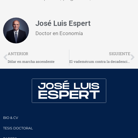
José Luis Espert
Doctor en Economía
Prev
N
ANTERIOR
SIGUIENTE
Dólar en marcha ascendente
El vademécum contra la decadencia de la Argentina
BIO & CV
TESIS DOCTORAL