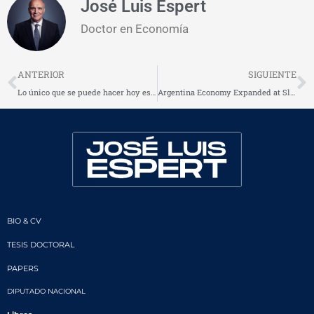
José Luis Espert
Doctor en Economía
Prev
N
ANTERIOR
SIGUIENTE
Lo único que se puede hacer hoy es devaluar o despedir
Argentina Economy Expanded at Slowest Pace Since 2003
BIO & CV
TESIS DOCTORAL
PAPERS
DIPUTADO NACIONAL