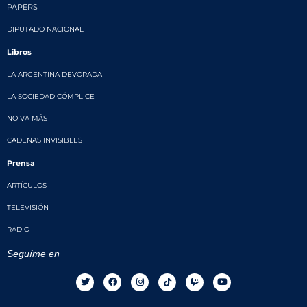
PAPERS
DIPUTADO NACIONAL
Libros
LA ARGENTINA DEVORADA
LA SOCIEDAD CÓMPLICE
NO VA MÁS
CADENAS INVISIBLES
Prensa
ARTÍCULOS
TELEVISIÓN
RADIO
Seguíme en
T
F
I
T
T
Y
w
a
n
i
w
o
i
c
s
k
i
u
t
e
t
t
t
t