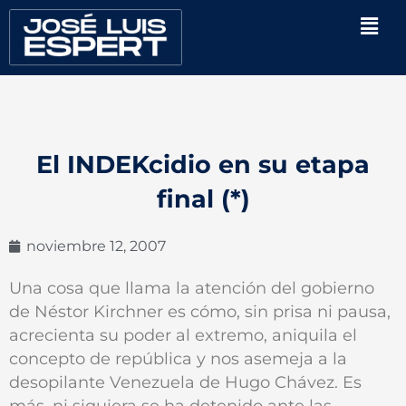
Ir
Men
al
contenido
El INDEKcidio en su etapa
final (*)
noviembre 12, 2007
Una cosa que llama la atención del gobierno
de Néstor Kirchner es cómo, sin prisa ni pausa,
acrecienta su poder al extremo, aniquila el
concepto de república y nos asemeja a la
desopilante Venezuela de Hugo Chávez. Es
más, ni siquiera se ha detenido ante las