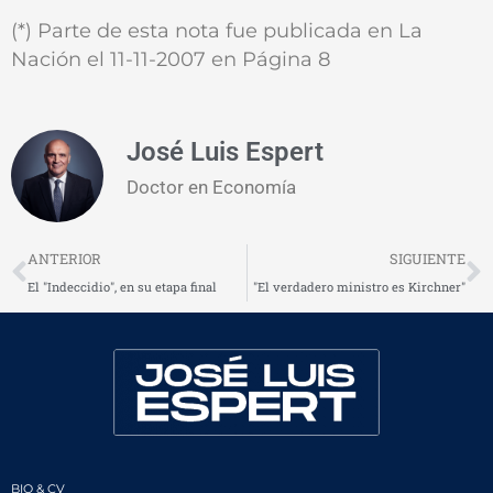
(*) Parte de esta nota fue publicada en La
Nación el 11-11-2007 en Página 8
José Luis Espert
Doctor en Economía
Prev
N
ANTERIOR
SIGUIENTE
El "Indeccidio", en su etapa final
"El verdadero ministro es Kirchner"
BIO & CV