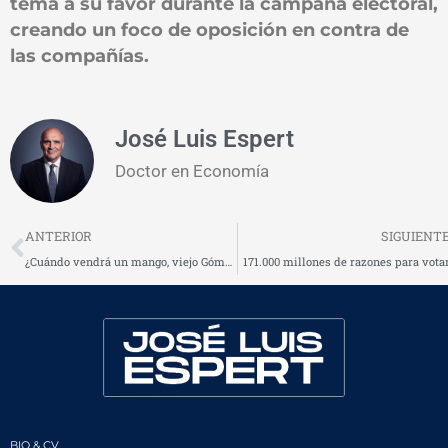
tema a su favor durante la campaña electoral,
creando un foco de oposición en contra de
las compañías.
José Luis Espert
Doctor en Economía
Prev
ANTERIOR
SIGUIENT
¿Cuándo vendrá un mango, viejo Gómez?
171.000 millones de razones para vota
BIO & CV