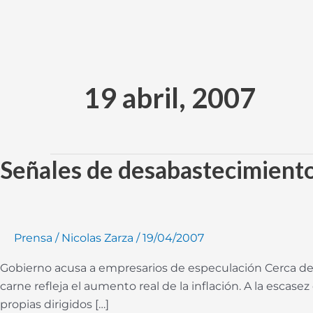
Ir
al
contenido
19 abril, 2007
Señales de desabastecimient
Señales
de
desabastecimiento
y
mercado
Prensa
/
Nicolas Zarza
/
19/04/2007
negro
Gobierno acusa a empresarios de especulación Cerca de
en
carne refleja el aumento real de la inflación. A la esc
Argentina
propias dirigidos […]