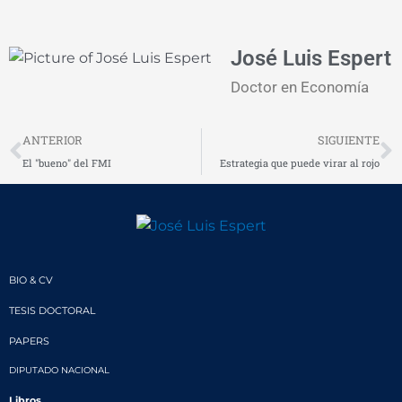
José Luis Espert
Doctor en Economía
Prev
N
ANTERIOR
SIGUIENTE
El "bueno" del FMI
Estrategia que puede virar al rojo
BIO & CV
TESIS DOCTORAL
PAPERS
DIPUTADO NACIONAL
Libros