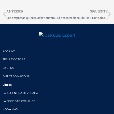
Prev
N
ANTERIOR
SIGUIENTE
Las empresas quieren saber cuánto viento de cola le queda a Kirchner (*)
El desastre fiscal de las Provincias. Otero versus Espert
BIO & CV
TESIS DOCTORAL
PAPERS
DIPUTADO NACIONAL
Libros
LA ARGENTINA DEVORADA
LA SOCIEDAD CÓMPLICE
NO VA MÁS