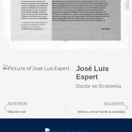
José Luis
Espert
Doctor en Economía
Prev
N
ANTERIOR
SIGUIENTE
Inflación real
Volvió a crecer fuerte la actividad