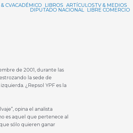
 & CV
ACADÉMICO
LIBROS
ARTÍCULOS
TV & MEDIOS
DIPUTADO NACIONAL
LIBRE COMERCIO
ciembre de 2001, durante las
destrozando la sede de
 izquierda. ¿Repsol YPF es la
aje”, opina el analista
eno es aquel que pertenece al
 que sólo quieren ganar