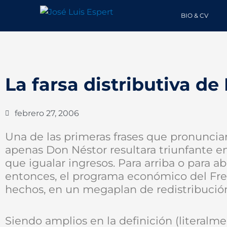
Ir
BIO & CV
al
contenido
La farsa distributiva de 
febrero 27, 2006
Una de las primeras frases que pronuncia
apenas Don Néstor resultara triunfante en
que igualar ingresos. Para arriba o para a
entonces, el programa económico del Frent
hechos, en un megaplan de redistribución
Siendo amplios en la definición (literalm