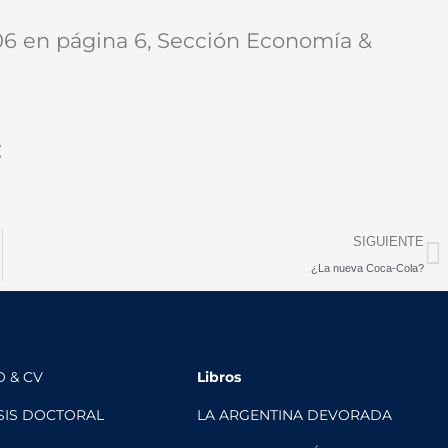
/06 en página 6, Sección Economía &
t
N
SIGUIENTE
¿La nueva Coca-Cola?
O & CV
Libros
SIS DOCTORAL
LA ARGENTINA DEVORADA