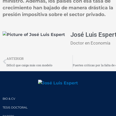
ministro. Además, los países con esa tasa de
crecimiento han bajado de manera drástica la
presión impositiva sobre el sector privado.
José Luis Esper
Doctor en Economía
Prev
ANTERIOR
Difícil que caiga más con modelo
BIO & CV
TESIS DOCTORAL