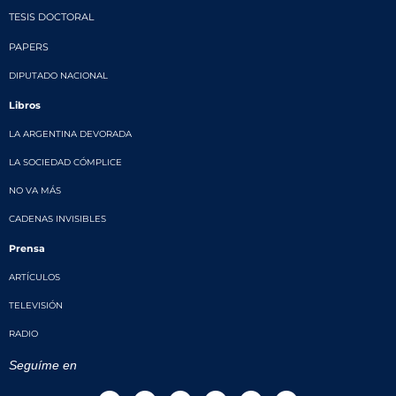
TESIS DOCTORAL
PAPERS
DIPUTADO NACIONAL
Libros
LA ARGENTINA DEVORADA
LA SOCIEDAD CÓMPLICE
NO VA MÁS
CADENAS INVISIBLES
Prensa
ARTÍCULOS
TELEVISIÓN
RADIO
Seguíme en
T
F
I
T
T
Y