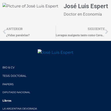
José Luis Espert
Doctor en Economía
Prev
N
ANTERIOR
SIGUIENTE
¿Vidas paralelas?
Lavagna malgasta tanto como Cavallo (*)
BIO & CV
TESIS DOCTORAL
PAPERS
DIPUTADO NACIONAL
Libros
LA ARGENTINA DEVORADA