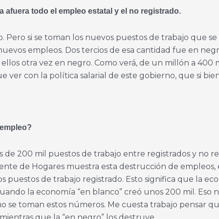
 afuera todo el empleo estatal y el no registrado.
o. Pero si se toman los nuevos puestos de trabajo que s
uevos empleos. Dos tercios de esa cantidad fue en negr
 ellos otra vez en negro. Como verá, de un millón a 400 
er con la política salarial de este gobierno, que si bie
esempleo?
 de 200 mil puestos de trabajo entre registrados y no re
nte de Hogares muestra esta destrucción de empleos, el
uestos de trabajo registrado. Esto significa que la ec
cuando la economía “en blanco” creó unos 200 mil. Eso 
mo se toman estos números. Me cuesta trabajo pensar qu
mientras que la “en negro” los destruye.