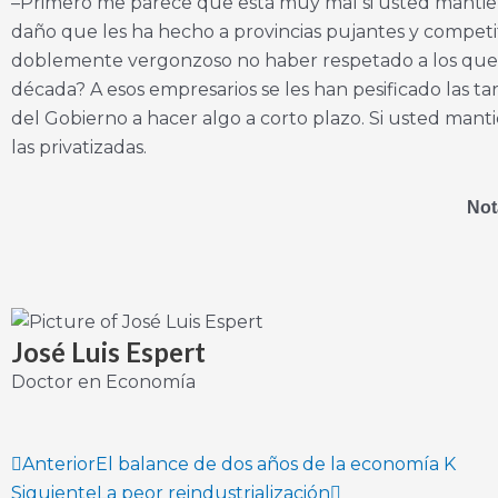
–Primero me parece que está muy mal si usted mantiene
daño que les ha hecho a provincias pujantes y competi
doblemente vergonzoso no haber respetado a los que vin
década? A esos empresarios se les han pesificado las t
del Gobierno a hacer algo a corto plazo. Si usted mant
las privatizadas.
Not
José Luis Espert
Doctor en Economía
Prev
Next
Anterior
El balance de dos años de la economía K
Siguiente
La peor reindustrialización