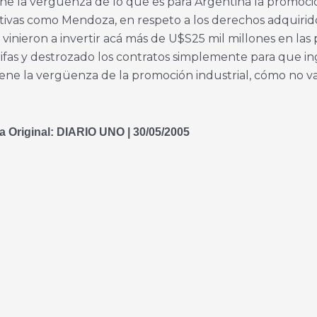
 la vergüenza de lo que es para Argentina la promoción
tivas como Mendoza, en respeto a los derechos adquirid
ieron a invertir acá más de U$S25 mil millones en las p
arifas y destrozado los contratos simplemente para que 
iene la vergüenza de la promoción industrial, cómo no va
a Original: DIARIO UNO | 30/05/2005