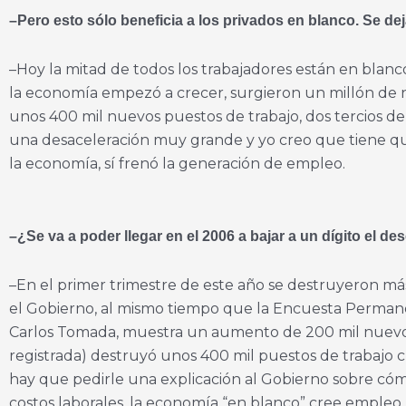
–Pero esto sólo beneficia a los privados en blanco. Se deja
–Hoy la mitad de todos los trabajadores están en blanc
la economía empezó a crecer, surgieron un millón de n
unos 400 mil nuevos puestos de trabajo, dos tercios de
una desaceleración muy grande y yo creo que tiene que v
la economía, sí frenó la generación de empleo.
–¿Se va a poder llegar en el 2006 a bajar a un dígito el d
–En el primer trimestre de este año se destruyeron más
el Gobierno, al mismo tiempo que la Encuesta Permane
Carlos Tomada, muestra un aumento de 200 mil nuevos p
registrada) destruyó unos 400 mil puestos de trabajo 
hay que pedirle una explicación al Gobierno sobre có
costos laborales, la economía “en blanco” cree empleo 