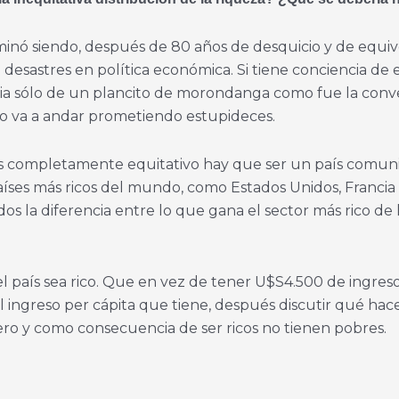
inó siendo, después de 80 años de desquicio y de equivo
esastres en política económica. Si tiene conciencia de e
ia sólo de un plancito de morondanga como fue la conver
y no va a andar prometiendo estupideces.
aís completamente equitativo hay que ser un país comuni
países más ricos del mundo, como Estados Unidos, Francia
dos la diferencia entre lo que gana el sector más rico de
l país sea rico. Que en vez de tener U$S4.500 de ingreso
 ingreso per cápita que tiene, después discutir qué hace
mero y como consecuencia de ser ricos no tienen pobres.