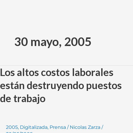
Ir
al
30 mayo, 2005
contenido
Los altos costos laborales
Los
altos
están destruyendo puestos
costos
laborales
de trabajo
están
destruyendo
puestos
de
2005
,
Digitalizada
,
Prensa
/
Nicolas Zarza
/
trabajo