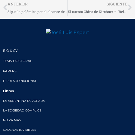
Prev
N
ANTERIOR
SIGUIENTE
Sigue la polémica por el alcance del fallo pesificador
El cuento Chino de Kirchner – "Relativizó China el alcance del futuro acuerdo bilateral"
BIO & CV
TESIS DOCTORAL
PAPERS
DIPUTADO NACIONAL
Libros
LA ARGENTINA DEVORADA
LA SOCIEDAD CÓMPLICE
NO VA MÁS
CADENAS INVISIBLES