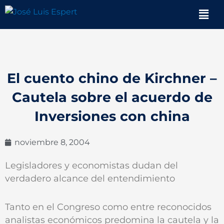
Ir
Men
al
contenido
El cuento chino de Kirchner –
Cautela sobre el acuerdo de
Inversiones con china
noviembre 8, 2004
Legisladores y economistas dudan del
verdadero alcance del entendimiento
Tanto en el Congreso como entre reconocidos
analistas económicos predomina la cautela y la