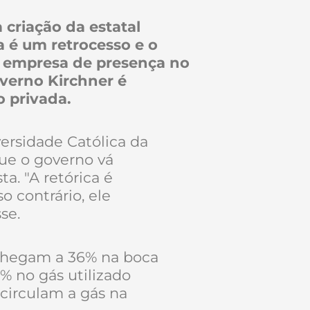
a criação da estatal
a é um retrocesso e o
a empresa de presença no
overno Kirchner é
o privada.
ersidade Católica da
ue o governo vá
a. "A retórica é
o contrário, ele
se.
 chegam a 36% na boca
% no gás utilizado
 circulam a gás na