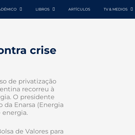
ADÉMICO
LIBROS
ARTÍCULOS
TV & MEDIOS
ontra crise
so de privatização
entina recorreu à
rgia. O presidente
o da Enarsa (Energia
e energia.
olsa de Valores para