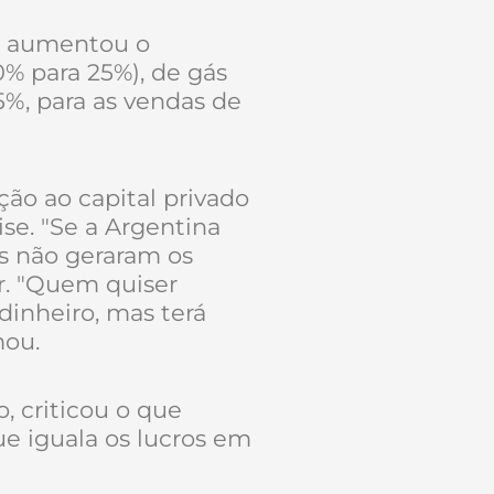
no aumentou o
% para 25%), de gás
5%, para as vendas de
ão ao capital privado
ise. "Se a Argentina
s não geraram os
er. "Quem quiser
dinheiro, mas terá
mou.
, criticou o que
e iguala os lucros em