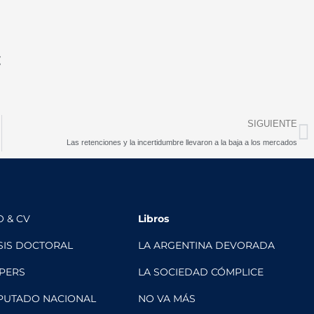
t
N
SIGUIENTE
Las retenciones y la incertidumbre llevaron a la baja a los mercados
O & CV
Libros
SIS DOCTORAL
LA ARGENTINA DEVORADA
PERS
LA SOCIEDAD CÓMPLICE
PUTADO NACIONAL
NO VA MÁS