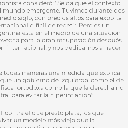
nomista consideró: “Se da que el contexto
 el mundo emergente. Tuvimos durante dos
medio siglo, con precios altos para exportar.
nacional difícil de repetir. Pero es un
entina está en el medio de una situación
ovecha para la gran recuperación después
ón internacional, y nos dedicamos a hacer
 de todas maneras una medida que explica
 que un gobierno de izquierda, como el de
a fiscal ortodoxa como la que la derecha no
ral para evitar la hiperinflación”.
 contra el que prestó plata, los que
eavivar un modelo más viejo que la
osas que no tiene que ver con un