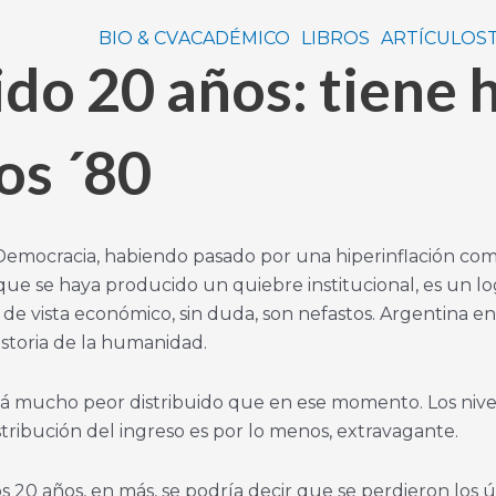
BIO & CV
ACADÉMICO
LIBROS
ARTÍCULOS
do 20 años: tiene 
os ´80
cracia, habiendo pasado por una hiperinflación como la
n que se haya producido un quiebre institucional, es un 
de vista económico, sin duda, son nefastos. Argentina e
historia de la humanidad.
tá mucho peor distribuido que en ese momento. Los nivel
istribución del ingreso es por lo menos, extravagante.
 20 años, en más, se podría decir que se perdieron los úl