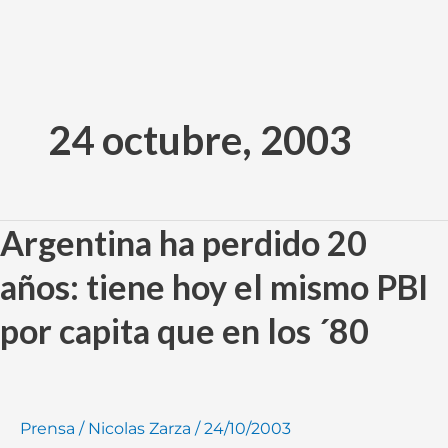
Ir
al
24 octubre, 2003
contenido
Argentina ha perdido 20
Argentina
ha
años: tiene hoy el mismo PBI
perdido
20
por capita que en los ´80
años:
tiene
hoy
el
Prensa
/
Nicolas Zarza
/
24/10/2003
mismo