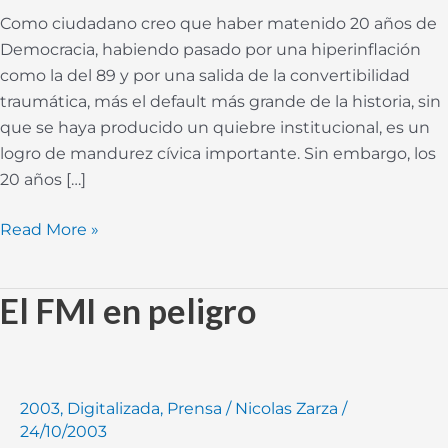
PBI
Como ciudadano creo que haber matenido 20 años de
por
Democracia, habiendo pasado por una hiperinflación
capita
como la del 89 y por una salida de la convertibilidad
que
traumática, más el default más grande de la historia, sin
en
que se haya producido un quiebre institucional, es un
los
logro de mandurez cívica importante. Sin embargo, los
´80
20 años […]
Read More »
El FMI en peligro
El
FMI
en
peligro
2003
,
Digitalizada
,
Prensa
/
Nicolas Zarza
/
24/10/2003