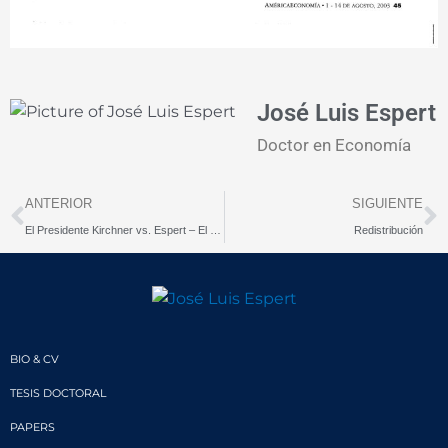
José Luis Espert
Doctor en Economía
Prev
N
ANTERIOR
SIGUIENTE
El Presidente Kirchner vs. Espert – El Plan Económico – "Tengamos memoria"
Redistribución
BIO & CV
TESIS DOCTORAL
PAPERS