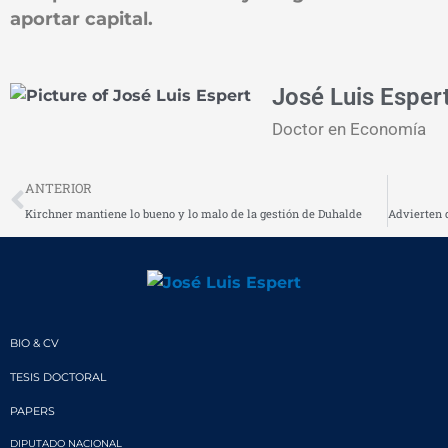
aportar capital.
José Luis Esper
Doctor en Economía
Prev
ANTERIOR
Kirchner mantiene lo bueno y lo malo de la gestión de Duhalde
BIO & CV
TESIS DOCTORAL
PAPERS
DIPUTADO NACIONAL