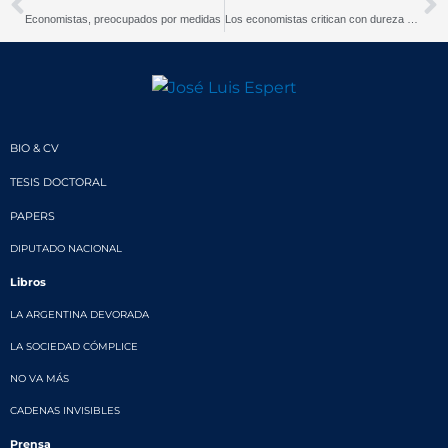
Economistas, preocupados por medidas
Los economistas critican con dureza el Presupuesto
BIO & CV
TESIS DOCTORAL
PAPERS
DIPUTADO NACIONAL
Libros
LA ARGENTINA DEVORADA
LA SOCIEDAD CÓMPLICE
NO VA MÁS
CADENAS INVISIBLES
Prensa