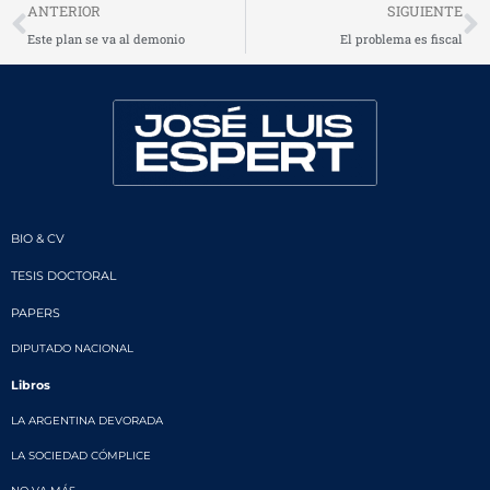
Prev
N
ANTERIOR
SIGUIENTE
Este plan se va al demonio
El problema es fiscal
BIO & CV
TESIS DOCTORAL
PAPERS
DIPUTADO NACIONAL
Libros
LA ARGENTINA DEVORADA
LA SOCIEDAD CÓMPLICE