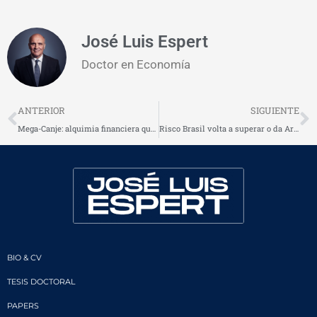
José Luis Espert
Doctor en Economía
Prev
N
ANTERIOR
SIGUIENTE
Mega-Canje: alquimia financiera que posterga y agrava el problema de solvencia
Risco Brasil volta a superar o da Argentina
BIO & CV
TESIS DOCTORAL
PAPERS