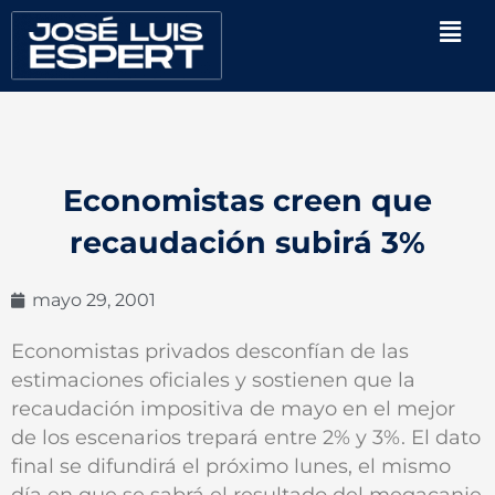
Ir
Men
al
contenido
Economistas creen que
recaudación subirá 3%
mayo 29, 2001
Economistas privados desconfían de las
estimaciones oficiales y sostienen que la
recaudación impositiva de mayo en el mejor
de los escenarios trepará entre 2% y 3%. El dato
final se difundirá el próximo lunes, el mismo
día en que se sabrá el resultado del megacanje