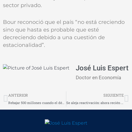
sector privado.
Bour reconoció que el país “no está creciendo
sino que hasta es probable que esté
decreciendo debido a una cuestión de
estacionalidad”.
José Luis Espert
Doctor en Economía
Prev
N
ANTERIOR
SIGUIENTE
Rebajar 500 millones cuando el déficit es de 11 mil es como querer matar a Gotzila con una bala de goma
Se aleja reactivación: ahora recién comenzaría en 2001