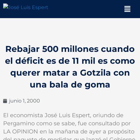
Ir
Men
al
contenido
Rebajar 500 millones cuando
el déficit es de 11 mil es como
querer matar a Gotzila con
una bala de goma
junio 1, 2000
El economista José Luis Espert, oriundo de
Pergamino como se sabe, fue consultado por
LA OPINION en la mañana de ayer a propósito
del paquete de medidas que lanzó el Gobierno