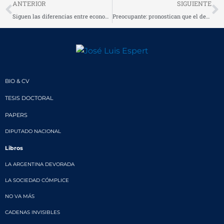
Prev
N
ANTERIOR
SIGUIENTE
Siguen las diferencias entre economistas
Preocupante: pronostican que el desempleo en mayo superará 14%
BIO & CV
TESIS DOCTORAL
PAPERS
DIPUTADO NACIONAL
Libros
LA ARGENTINA DEVORADA
LA SOCIEDAD CÓMPLICE
NO VA MÁS
CADENAS INVISIBLES