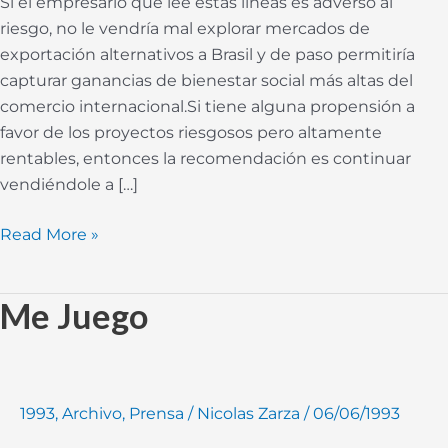
Si el empresario que lee estas líneas es adverso al
riesgo, no le vendría mal explorar mercados de
exportación alternativos a Brasil y de paso permitiría
capturar ganancias de bienestar social más altas del
comercio internacional.Si tiene alguna propensión a
favor de los proyectos riesgosos pero altamente
rentables, entonces la recomendación es continuar
vendiéndole a […]
Read More »
Me Juego
Me
Juego
1993
,
Archivo
,
Prensa
/
Nicolas Zarza
/
06/06/1993