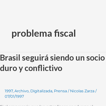
Ir
al
problema fiscal
contenido
Brasil seguirá siendo un socio
Brasil
seguirá
duro y conflictivo
siendo
un
socio
duro
1997
,
Archivo
,
Digitalizada
,
Prensa
/
Nicolas Zarza
/
y
07/01/1997
conflictivo