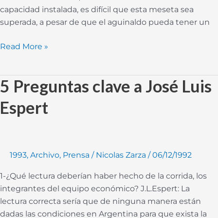
capacidad instalada, es difícil que esta meseta sea
superada, a pesar de que el aguinaldo pueda tener un
Read More »
5 Preguntas clave a José Luis
5
Preguntas
Espert
clave
a
José
Luis
1993
,
Archivo
,
Prensa
/
Nicolas Zarza
/
06/12/1992
Espert
1-¿Qué lectura deberían haber hecho de la corrida, los
integrantes del equipo económico? J.L.Espert: La
lectura correcta sería que de ninguna manera están
dadas las condiciones en Argentina para que exista la