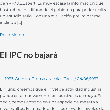
de YPF? J.L.Espert: Es muy escasa la información que
hasta ahora ha difundido el gobierno para poder realizar
un estudio serio. Con una evaluación preliminar me
inclino a […]
Read More »
El IPC no bajará
El
IPC
no
bajará
1993
,
Archivo
,
Prensa
/
Nicolas Zarza
/
04/06/1993
En junio creemos que el nivel de actividad industrial
puede estar nuevamente en los niveles de mayo. Es
decir, hemos entrado en una especie de meseta a
niveles altos. Es más; debido a los elevados niveles de