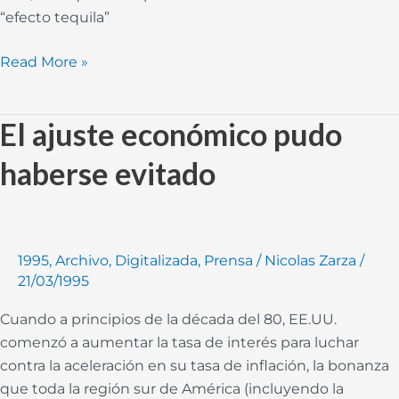
“efecto tequila”
Read More »
El ajuste económico pudo
El
ajuste
haberse evitado
económico
pudo
haberse
evitado
1995
,
Archivo
,
Digitalizada
,
Prensa
/
Nicolas Zarza
/
21/03/1995
Cuando a principios de la década del 80, EE.UU.
comenzó a aumentar la tasa de interés para luchar
contra la aceleración en su tasa de inflación, la bonanza
que toda la región sur de América (incluyendo la