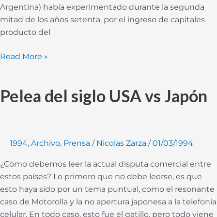
Argentina) había experimentado durante la segunda
mitad de los años setenta, por el ingreso de capitales
producto del
Read More »
Pelea del siglo USA vs Japón
Pelea
del
siglo
USA
vs
1994
,
Archivo
,
Prensa
/
Nicolas Zarza
/
01/03/1994
Japón
¿Cómo debemos leer la actual disputa comercial entre
estos países? Lo primero que no debe leerse, es que
esto haya sido por un tema puntual, como el resonante
caso de Motorolla y la no apertura japonesa a la telefonía
celular. En todo caso, esto fue el gatillo, pero todo viene