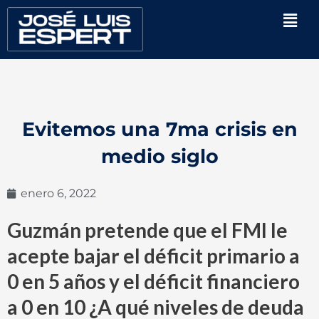
Ir
Men
al
contenido
Evitemos una 7ma crisis en
medio siglo
enero 6, 2022
Guzmán pretende que el FMI le
acepte bajar el déficit primario a
0 en 5 años y el déficit financiero
a 0 en 10 ¿A qué niveles de deuda