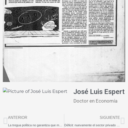
José Luis Espert
Doctor en Economía
Prev
N
ANTERIOR
SIGUIENTE
La tregua política no garantiza que mejoren las cuentas públicas
Déficit: nuevamente el sector privado es el "pato de la boda"