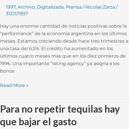
euforia
1997
,
Archivo
,
Digitalizada
,
Prensa
/
Nicolas Zarza
/
31/01/1997
Hay una enorme cantidad de noticias positivas sobre la
“performance” de la economía argentina en los últimos
meses. Estamos creciendo desde hace tres trimestres a
una tasa del 6,5%. El crédito ha aumentado en los
últimos cuatro meses más que en los diez primeros de
1996. Una importante “rating agency” ya asigna a los
bonos
Read More »
Para no repetir tequilas hay
Para
no
que bajar el gasto
repetir
tequilas