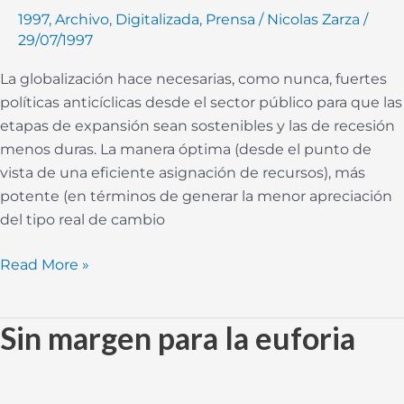
1997
,
Archivo
,
Digitalizada
,
Prensa
/
Nicolas Zarza
/
el
29/07/1997
déficit
fiscal
La globalización hace necesarias, como nunca, fuertes
políticas anticíclicas desde el sector público para que las
etapas de expansión sean sostenibles y las de recesión
menos duras. La manera óptima (desde el punto de
vista de una eficiente asignación de recursos), más
potente (en términos de generar la menor apreciación
del tipo real de cambio
Read More »
Sin margen para la euforia
Sin
margen
para
la