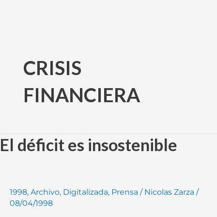
Ir
al
CRISIS
contenido
FINANCIERA
El déficit es insostenible
El
déficit
es
insostenible
1998
,
Archivo
,
Digitalizada
,
Prensa
/
Nicolas Zarza
/
08/04/1998