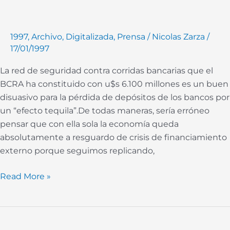
hay
que
1997
,
Archivo
,
Digitalizada
,
Prensa
/
Nicolas Zarza
/
bajar
17/01/1997
el
gasto
La red de seguridad contra corridas bancarias que el
BCRA ha constituido con u$s 6.100 millones es un buen
disuasivo para la pérdida de depósitos de los bancos por
un “efecto tequila”.De todas maneras, sería erróneo
pensar que con ella sola la economía queda
absolutamente a resguardo de crisis de financiamiento
externo porque seguimos replicando,
Read More »