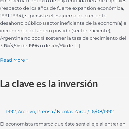
En el actual contexto de baja entrada neta de capitales
crecer
(respecto de los años de fuerte expansión económica,
más
1991-1994), si persiste el esquema de creciente
desahorro público (sector ineficiente de la economía) e
incremento del ahorro privado (sector eficiente),
Argentina no podrá sostener la tasa de crecimiento del
3,1%/3,5% de 1996 o de 4%/5% de […]
Read More »
La clave es la inversión
La
clave
es
la
inversión
1992
,
Archivo
,
Prensa
/
Nicolas Zarza
/
16/08/1992
El economista remarcó que éste será el eje al entrar en