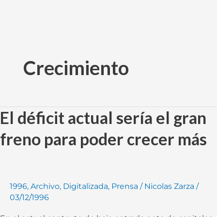
Ir
al
Crecimiento
contenido
El déficit actual sería el gran
El
déficit
freno para poder crecer más
actual
sería
el
gran
1996
,
Archivo
,
Digitalizada
,
Prensa
/
Nicolas Zarza
/
freno
03/12/1996
para
poder