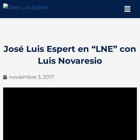
Ir
Men
al
contenido
José Luis Espert en “LNE” con
Luis Novaresio
noviembre 3, 2017