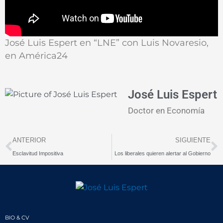
José Luis Espert en “LNE” con Luis Novaresio,
en América24
José Luis Espert
Doctor en Economía
Prev
N
ANTERIOR
SIGUIENTE
Esclavitud Impositiva
Los liberales quieren alertar al Gobierno
BIO & CV