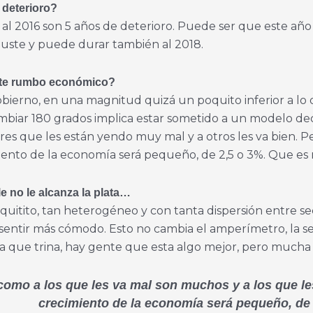
 dete
rioro?
12 al 2016 son 5 años de deterioro. Puede ser que este a
juste y puede durar también al 2018.
ste rumbo económico?
bierno, en una magnitud quizá un poquito inferior a lo 
cambiar 180 grados implica estar sometido a un modelo 
res que les están yendo muy mal y a otros les va bien. P
miento de la economía será pequeño, de 2,5 o 3%. Que es 
e no le alcanza la plata…
hiquitito, tan heterogéneo y con tanta dispersión entre
 sentir más cómodo. Esto no cambia el amperímetro, la s
sta que trina, hay gente que esta algo mejor, pero mucha
como a los que les va mal son muchos y a los que le
crecimiento de la economía será pequeño, de 