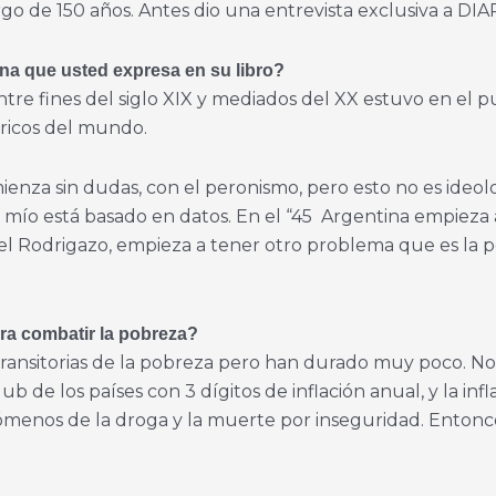
argo de 150 años. Antes dio una entrevista exclusiva a D
ina
que usted expresa en su libro?
re fines del siglo XIX y mediados del XX estuvo en el p
 ricos del mundo.
nza sin dudas, con el peronismo, pero esto no es ideolog
lo mío está basado en datos. En el “45 Argentina empieza
l Rodrigazo, empieza a tener otro problema que es la p
ara combatir la pobreza?
s transitorias de la pobreza pero han durado muy poco. N
b de los países con 3 dígitos de inflación anual, y la infl
ómenos de la droga y la muerte por inseguridad. Entonc