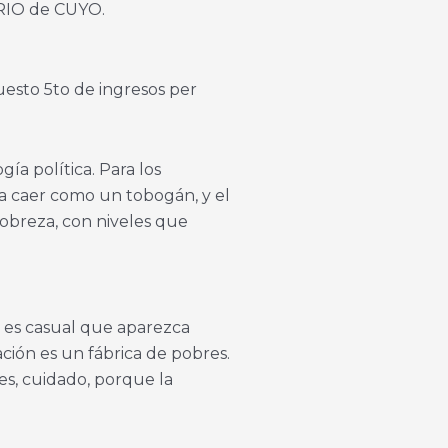
IARIO de CUYO.
uesto 5to de ingresos per
ía política. Para los
 a caer como un tobogán, y el
obreza, con niveles que
o es casual que aparezca
ación es un fábrica de pobres.
es, cuidado, porque la