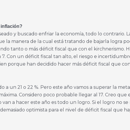
 inflación?
do y buscado enfriar la economía, todo lo contrario. La
que la manera de la cual está tratando de bajarla logra p
 tanto o más déficit fiscal que con el kirchnerismo. Hoy 
7. Con un déficit fiscal tan alto, el riesgo e incertidumb
 bien porque han decidido hacer más déficit fiscal que con 
ado a un 21 o 22 %. Pero este año vamos a superar la meta 
máxima. Considero poco probable llegar al 17. Creo que 
o van a hacer este año es todo un logro. Si el logro no s
asiado optimista para el nivel de déficit fiscal que hay.