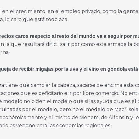
 en el crecimiento, en el empleo privado, como la gente
 lo caro que está todo acá.
ecios caros respecto al resto del mundo va a seguir por 
la que resultará difícil salir por como esta armada la polí
rna.
queja de recibir migajas por la uva y el vino en góndola est
na tiene que cambiar la cabeza, sacarse de encima esta co
rtaciones que es deficitario e ir por libre comercio. No 
te modelo no piden el modelo que si las ayuda que es el 
arruinadas por el modelo, pero no el modelo de Macri so
 económicamente y el mismo de Menem, de Alfonsín y los
ario es veneno para las economías regionales.