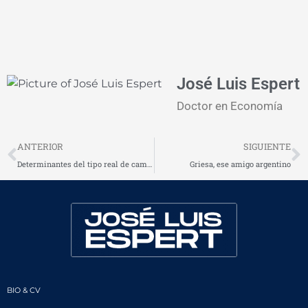
José Luis Espert
Doctor en Economía
Prev
N
ANTERIOR
SIGUIENTE
Determinantes del tipo real de cambio en Argentina: Una aproximación empírica 1961-2014 – Paper Nº 14
Griesa, ese amigo argentino
BIO & CV