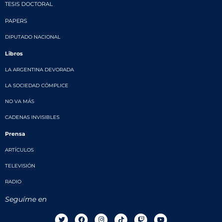
TESIS DOCTORAL
PAPERS
DIPUTADO NACIONAL
Libros
LA ARGENTINA DEVORADA
LA SOCIEDAD CÓMPLICE
NO VA MÁS
CADENAS INVISIBLES
Prensa
ARTÍCULOS
TELEVISIÓN
RADIO
Seguíme en
T
F
I
T
T
Y