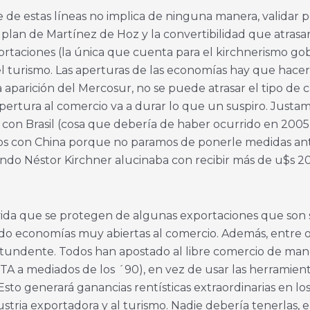
 de estas líneas no implica de ninguna manera, validar po
an de Martínez de Hoz y la convertibilidad que atrasar
portaciones (la única que cuenta para el kirchnerismo g
 el turismo. Las aperturas de las economías hay que hacer
a aparición del Mercosur, no se puede atrasar el tipo de
rtura al comercio va a durar lo que un suspiro. Justam
con Brasil (cosa que debería de haber ocurrido en 2005) 
amos con China porque no paramos de ponerle medidas a
do Néstor Kirchner alucinaba con recibir más de u$s 20
 vida que se protegen de algunas exportaciones que son 
ndo economías muy abiertas al comercio. Además, entre ot
ntundente. Todos han apostado al libre comercio de maner
TA a mediados de los ´90), en vez de usar las herramien
to generará ganancias rentísticas extraordinarias en lo
stria exportadora y al turismo. Nadie debería tenerlas, el