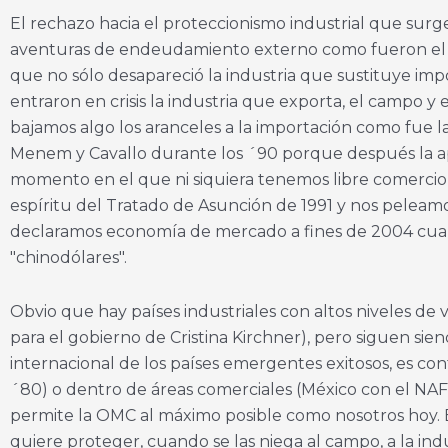
El rechazo hacia el proteccionismo industrial que surge
aventuras de endeudamiento externo como fueron el pl
que no sólo desapareció la industria que sustituye im
entraron en crisis la industria que exporta, el campo y
bajamos algo los aranceles a la importación como fue l
Menem y Cavallo durante los ´90 porque después la ape
momento en el que ni siquiera tenemos libre comercio 
espíritu del Tratado de Asunción de 1991 y nos pele
declaramos economía de mercado a fines de 2004 cuan
"chinodólares".
Obvio que hay países industriales con altos niveles de
para el gobierno de Cristina Kirchner), pero siguen sie
internacional de los países emergentes exitosos, es co
´80) o dentro de áreas comerciales (México con el NAF
permite la OMC al máximo posible como nosotros hoy. Es
quiere proteger, cuando se las niega al campo, a la indu