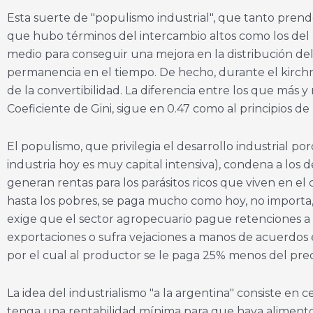
Esta suerte de "populismo industrial", que tanto prende
que hubo términos del intercambio altos como los del 
medio para conseguir una mejora en la distribución del
permanencia en el tiempo. De hecho, durante el kirchn
de la convertibilidad. La diferencia entre los que más
Coeficiente de Gini, sigue en 0.47 como al principios de 
El populismo, que privilegia el desarrollo industrial 
industria hoy es muy capital intensiva), condena a los
generan rentas para los parásitos ricos que viven en e
hasta los pobres, se paga mucho como hoy, no importa, e
exige que el sector agropecuario pague retenciones a la
exportaciones o sufra vejaciones a manos de acuerdos
por el cual al productor se le paga 25% menos del preci
La idea del industrialismo "a la argentina" consiste e
tenga una rentabilidad mínima para que haya alimento