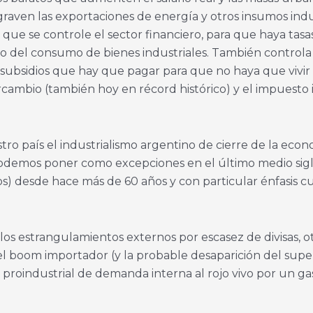
raven las exportaciones de energía y otros insumos indust
que se controle el sector financiero, para que haya tasa
o del consumo de bienes industriales. También controla la
os subsidios que hay que pagar para que no haya que vivir 
cambio (también hoy en récord histórico) y el impuesto i
tro país el industrialismo argentino de cierre de la econ
(podemos poner como excepciones en el último medio sigl
os) desde hace más de 60 años y con particular énfasis 
os estrangulamientos externos por escasez de divisas, otr
l boom importador (y la probable desaparición del super
 proindustrial de demanda interna al rojo vivo por un g