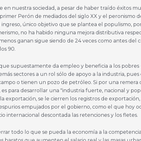
 en nuestra sociedad, a pesar de haber traído éxitos muy
primer Perón de mediados del siglo XX y el peronismo de
 ingreso, único objetivo que se plantea el populismo, p
erismo, no ha habido ninguna mejora distributiva respec
 y menos ganan sigue siendo de 24 veces como antes del c
los 90.
porque supuestamente da empleo y beneficia a los pobres 
 demás sectores a un rol sólo de apoyo a la industria, pu
l campo o tienen un pozo de petróleo. Si por una remera
s para desarrollar una "industria fuerte, nacional y popu
 exportación, se le cierren los registros de exportación,
 espurios empujados por el gobierno, como el que hoy oc
o internacional descontada las retenciones y los fletes.
n cerrar todo lo que se pueda la economía a la competenci
s baratos que aumenten el salario real y las masas urb