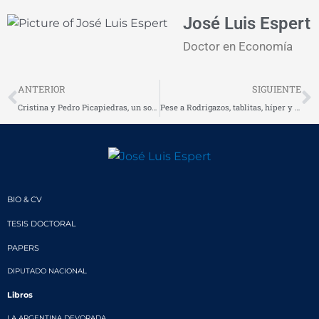
José Luis Espert
Doctor en Economía
Prev
N
ANTERIOR
SIGUIENTE
Cristina y Pedro Picapiedras, un solo corazón (*)
Pese a Rodrigazos, tablitas, híper y el 1 a 1, nada cambia
BIO & CV
TESIS DOCTORAL
PAPERS
DIPUTADO NACIONAL
Libros
LA ARGENTINA DEVORADA