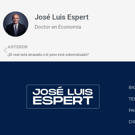
José Luis Espert
Doctor en Economía
Prev
ANTERIOR
¿El real está atrasado o el peso está sobrevaluado?
BI
TE
PA
DI