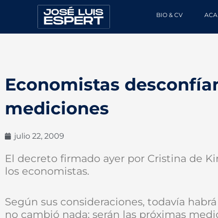
Ir
BIO & CV
ACA
al
contenido
Economistas desconfían
mediciones
julio 22, 2009
El decreto firmado ayer por Cristina de K
los economistas.
Según sus consideraciones, todavía habrá
no cambió nada: serán las próximas medic